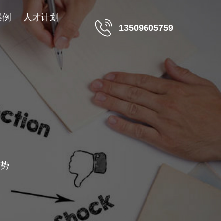
案例
人才计划
13509605759
趋势